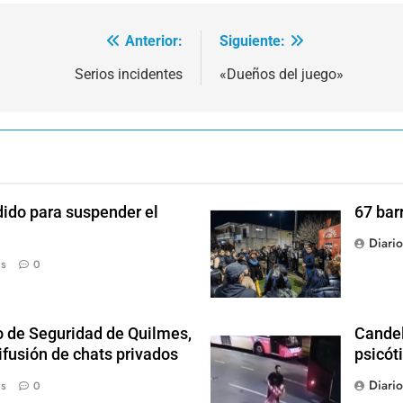
Anterior:
Siguiente:
Serios incidentes
«Dueños del juego»
dido para suspender el
67 bar
Diari
ás
0
o de Seguridad de Quilmes,
Candel
ifusión de chats privados
psicót
Diari
ás
0