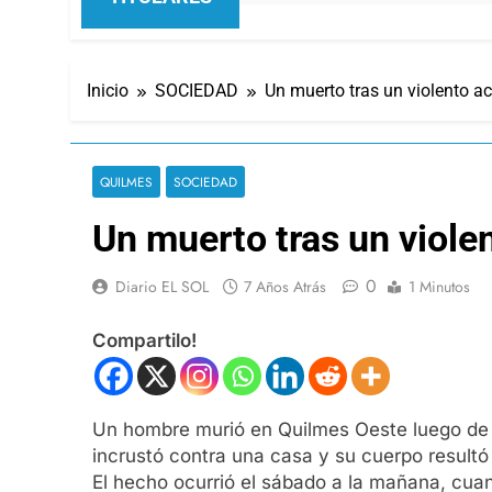
Inicio
SOCIEDAD
Un muerto tras un violento a
QUILMES
SOCIEDAD
Un muerto tras un viole
0
Diario EL SOL
7 Años Atrás
1 Minutos
Compartilo!
Un hombre murió en Quilmes Oeste luego de q
incrustó contra una casa y su cuerpo resultó
El hecho ocurrió el sábado a la mañana, cua