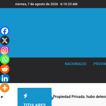
Saltar
viernes, 7 de agosto de 2026
6:10:24 AM
al
contenido
NACIONALES
PROVIN
protesta contra la Ley de Propiedad Privada: hubo detenidos y
TITULARES