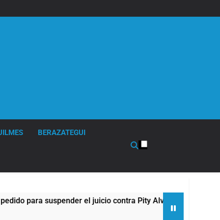
UILMES
BERAZATEGUI
 para suspender el juicio contra Pity Alvarez
6
6