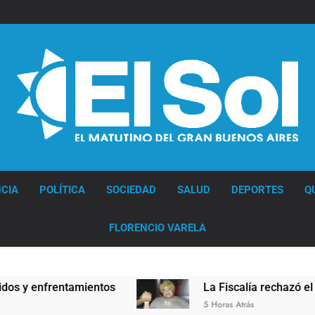
Diario EL SOL
CIA
POLÍTICA
SOCIEDAD
SALUD
DEPORTES
Q
FLORENCIO VARELA
 enfrentamientos
La Fiscalía rechazó el pedido
5 Horas Atrás