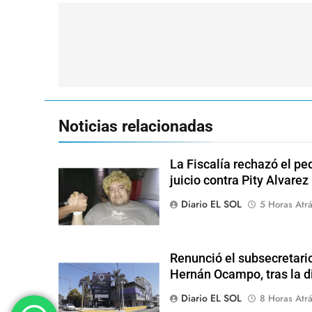
Navegación
de
entradas
Noticias relacionadas
La Fiscalía rechazó el pe
juicio contra Pity Alvarez
Diario EL SOL
5 Horas Atr
Renunció el subsecretari
Hernán Ocampo, tras la d
Diario EL SOL
8 Horas Atr