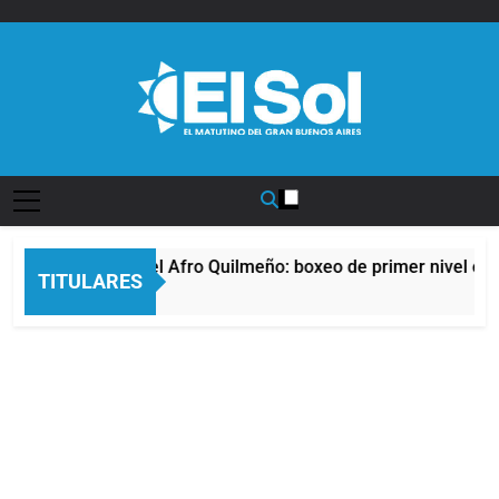
Saltar
al
contenido
Diario EL SOL
La noche del Afro Quilmeño: boxeo de primer nivel en 
TITULARES
15 Horas Atrás