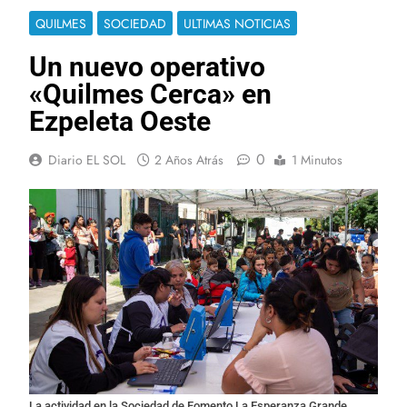
QUILMES
SOCIEDAD
ULTIMAS NOTICIAS
Un nuevo operativo
«Quilmes Cerca» en
Ezpeleta Oeste
0
Diario EL SOL
2 Años Atrás
1 Minutos
La actividad en la Sociedad de Fomento La Esperanza Grande