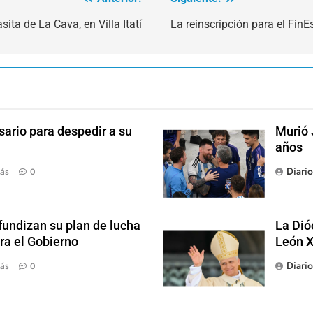
sita de La Cava, en Villa Itatí
La reinscripción para el FinE
sario para despedir a su
Murió 
años
Diari
ás
0
fundizan su plan de lucha
La Dió
ra el Gobierno
León X
Diari
ás
0