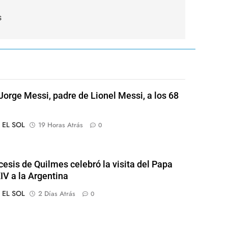
s
Jorge Messi, padre de Lionel Messi, a los 68
o EL SOL
19 Horas Atrás
0
cesis de Quilmes celebró la visita del Papa
IV a la Argentina
o EL SOL
2 Días Atrás
0