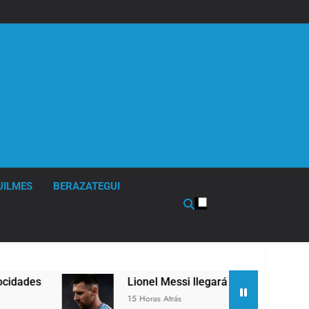
UILMES
BERAZATEGUI
es
Lionel Messi llegará a Rosario para desped
15 Horas Atrás