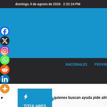
Saltar
domingo, 9 de agosto de 2026
2:32:24 PM
al
contenido
NACIONALES
PROVIN
templos: casi la mitad de quienes buscan ayuda pide alimentos,
TITULARES