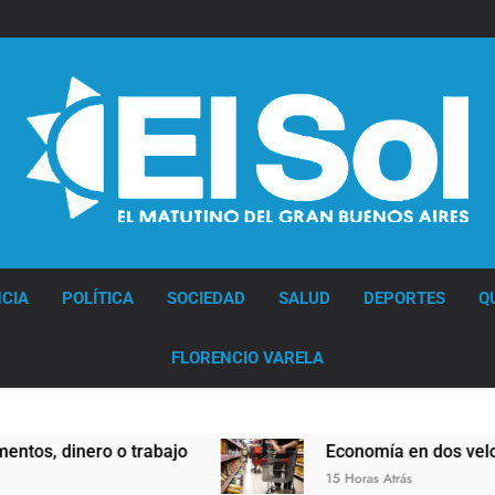
Diario EL SOL
CIA
POLÍTICA
SOCIEDAD
SALUD
DEPORTES
Q
FLORENCIO VARELA
 dinero o trabajo
Economía en dos velocidad
15 Horas Atrás