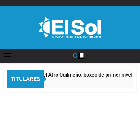
Saltar
al
contenido
Diario EL SOL
La noche del Afro Quilmeño: boxeo de primer nivel en 
TITULARES
12 Horas Atrás