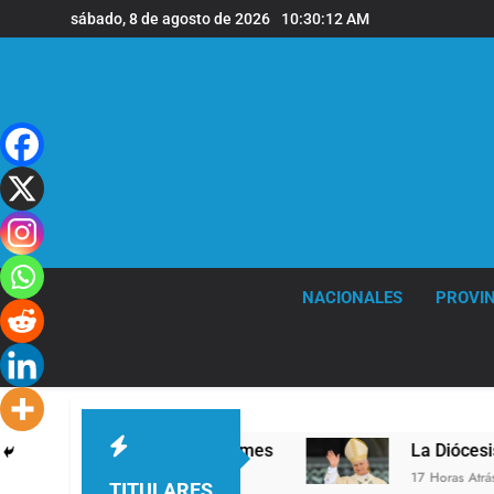
Saltar
sábado, 8 de agosto de 2026
10:30:13 AM
al
contenido
NACIONALES
PROVIN
ivel en la sede de Quilmes
La Diócesis de Qui
17 Horas Atrás
TITULARES