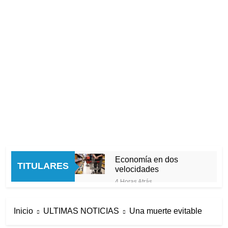
Economía en dos
TITULARES
velocidades
4 Horas Atrás
Lionel Messi llegará a
Rosario para despedir a su
Inicio
ULTIMAS NOTICIAS
Una muerte evitable
padre Jorge Messi
5 Horas Atrás
Murió Jorge Messi, padre