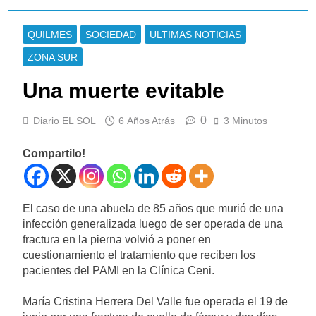
de Lionel Messi, a los 68
años
9 Horas Atrás
QUILMES
SOCIEDAD
ULTIMAS NOTICIAS
Thiago Medina fue
ZONA SUR
imputado formalmente por
abuso sexual
10 Horas Atrás
Una muerte evitable
La CGT y las dos CTA
profundizan su plan de lucha
con nuevas marchas contra
0
Diario EL SOL
6 Años Atrás
3 Minutos
11 Horas Atrás
el Gobierno
La noche del Afro
Quilmeño: boxeo de primer
Compartilo!
nivel en la sede de Quilmes
1 Día Atrás
La Diócesis de Quilmes
celebró la visita del Papa
El caso de una abuela de 85 años que murió de una
León XIV a la Argentina
1 Día Atrás
infección generalizada luego de ser operada de una
Figuras de la cultura se
fractura en la pierna volvió a poner en
sumaron a la marcha frente
cuestionamiento el tratamiento que reciben los
al Congreso contra la Ley de
1 Día Atrás
pacientes del PAMI en la Clínica Ceni.
Propiedad Privada
Nueva jornada negativa para
los activos argentinos:
María Cristina Herrera Del Valle fue operada el 19 de
cayeron las acciones en Wall
1 Día Atrás