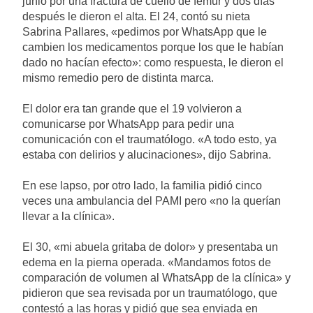
junio por una fractura de cuello de fémur y dos días
Street y el riesgo país quedó
Jorge Macri condenó los
al borde de los 450 puntos
después le dieron el alta. El 24, contó su nieta
disturbios frente al Congreso
Sabrina Pallares, «pedimos por WhatsApp que le
y calificó a los responsables
1 Día Atrás
cambien los medicamentos porque los que le habían
como «delincuentes
Día Internacional de la
anarquistas»
dado no hacían efecto»: como respuesta, le dieron el
Cerveza: los tres secretos
mismo remedio pero de distinta marca.
para servirla correctamente
1 Día Atrás
El frío polar se instala en
El dolor era tan grande que el 19 volvieron a
Buenos Aires: mejora el
comunicarse por WhatsApp para pedir una
tiempo y llegan las
1 Día Atrás
comunicación con el traumatólogo. «A todo esto, ya
temperaturas más bajas de
Día de San Cayetano: por
la semana
estaba con delirios y alucinaciones», dijo Sabrina.
qué se celebra cada 7 de
agosto y qué representa
1 Día Atrás
En ese lapso, por otro lado, la familia pidió cinco
para los argentinos
El Senado aprobó la ley de
veces una ambulancia del PAMI pero «no la querían
propiedad privada, pero el
llevar a la clínica».
Gobierno debió eliminar otro
1 Día Atrás
capítulo
Incidentes frente al Congreso
El 30, «mi abuela gritaba de dolor» y presentaba un
durante la protesta contra la
edema en la pierna operada. «Mandamos fotos de
Ley de Propiedad Privada:
2 Días Atrás
comparación de volumen al WhatsApp de la clínica» y
hubo detenidos y
La Fiscalía rechazó el
enfrentamientos
pidieron que sea revisada por un traumatólogo, que
pedido para suspender el
contestó a las horas y pidió que sea enviada en
juicio contra Pity Alvarez