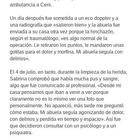
2 Días Atrás
ambulancia a Ceni.
67 barrios full LED en
Florencio Varela
Un día después fue sometida a un eco doppler y a
2 Días Atrás
una radiografía que «salieron bien» y la abuela fue
El temporal se despide del
enviada a su casa otra vez porque la hinchazón,
AMBA: cuándo dejará de
según el traumatólogo, «es algo normal de la
llover y llega una ola de frío
2 Días Atrás
operación. Le retiraron los puntos, le mandaron unas
con mínimas cercanas a 1°C
Kicillof marchó contra la
gotitas para el dolor y morfina. Mi abuela seguía con
Ley de Propiedad Privada
delirios».
de Milei
2 Días Atrás
Renunció el subsecretario
El 4 de julio, en tanto, durante la limpieza de la herida,
de Seguridad de Quilmes,
Sabrina comprobó que había mucha pus y sangre,
Hernán Ocampo, tras la
2 Días Atrás
algo que fue comunicado al profesional. «Desde mi
difusión de chats privados
casa pensamos que iban a venir a ver porque
claramente no es lo mismo ver una foto que
personalmente. No apareció, más tarde me preguntó
cómo estaba. Mi abuela seguía agonizando de dolor,
con delirios y perdida en tiempo y espacio». Así fue
que decidieron consultar con un psicólogo y a un
psiquiatra.