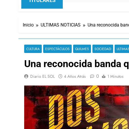
TITULARES
Inicio
ULTIMAS NOTICIAS
Una reconocida band
CULTURA
ESPECTÁCULOS
QUILMES
SOCIEDAD
ULTIMA
Una reconocida banda q
0
Diario EL SOL
4 Años Atrás
1 Minutos