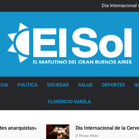
Jorge Macri condenó los d
res
Día Internacional 
El frío polar se instala 
El Senado aprobó la ley 
Jorge Macri condenó los d
res
Día Internacional 
El frío polar se instala 
El Senado aprobó la ley 
Diario EL SOL
CIA
POLÍTICA
SOCIEDAD
SALUD
DEPORTES
Q
FLORENCIO VARELA
istas»
Día Internacional de la Cerveza: los tr
2 Horas Atrás