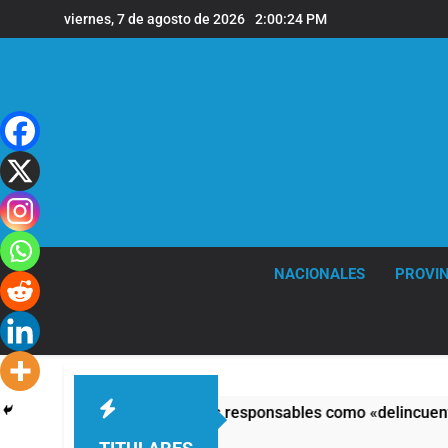
Saltar
viernes, 7 de agosto de 2026
2:00:25 PM
al
contenido
NACIONALES
PROVIN
greso y calificó a los responsables como «delincuentes anarqu