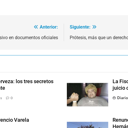
Anterior:
Siguiente:
sivo en documentos oficiales
Prótesis, más que un derech
rveza: los tres secretos
La Fis
nte
juicio 
Diari
ás
0
rencio Varela
Renunc
Hernán