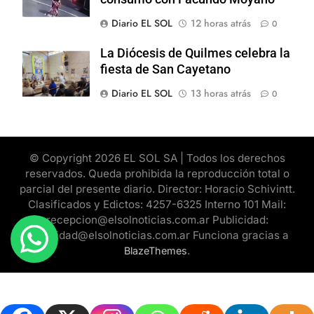
Diario EL SOL
12 horas atrás
0
La Diócesis de Quilmes celebra la
fiesta de San Cayetano
Diario EL SOL
13 horas atrás
0
© Copyright 2026 EL SOL SA | Todos los derechos
reservados. Queda prohibida la reproducción total o
parcial del presente diario. Director: Horacio Schivintt.
Clasificados y Edictos: 4257-6325 Interno 101 Mail:
recepcion@elsolnoticias.com.ar Publicidad:
publicidad@elsolnoticias.com.ar Funciona gracias a
.
BlazeThemes