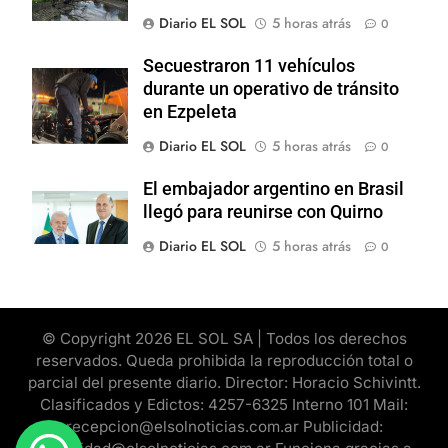
Diario EL SOL
5 horas atrás
0
Secuestraron 11 vehículos
durante un operativo de tránsito
en Ezpeleta
Diario EL SOL
5 horas atrás
0
El embajador argentino en Brasil
llegó para reunirse con Quirno
Diario EL SOL
5 horas atrás
0
© Copyright 2026 EL SOL SA | Todos los derechos
reservados. Queda prohibida la reproducción total o
parcial del presente diario. Director: Horacio Schivintt.
Clasificados y Edictos: 4257-6325 Interno 101 Mail:
recepcion@elsolnoticias.com.ar Publicidad: