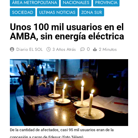
ÁREA METROPOLITANA
NACIONALES
PROVINCIA
SOCIEDAD
ULTIMAS NOTICIAS
ZONA SUR
Unos 100 mil usuarios en el
AMBA, sin energía eléctrica
0
Diario EL SOL
3 Años Atrás
2 Minutos
De la cantidad de afectados, casi 95 mil usuarios eran de la
concesión a cargo de Edesur (foto Télam)