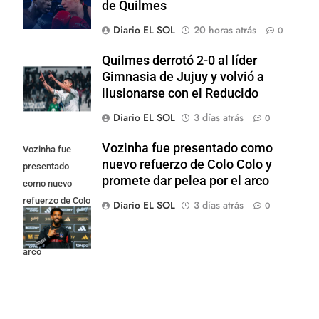
de Quilmes
Diario EL SOL
20 horas atrás
0
Quilmes derrotó 2-0 al líder
Gimnasia de Jujuy y volvió a
ilusionarse con el Reducido
Diario EL SOL
3 días atrás
0
Vozinha fue presentado como
Vozinha fue
nuevo refuerzo de Colo Colo y
presentado
promete dar pelea por el arco
como nuevo
refuerzo de Colo
Diario EL SOL
3 días atrás
0
Colo y promete
dar pelea por el
arco