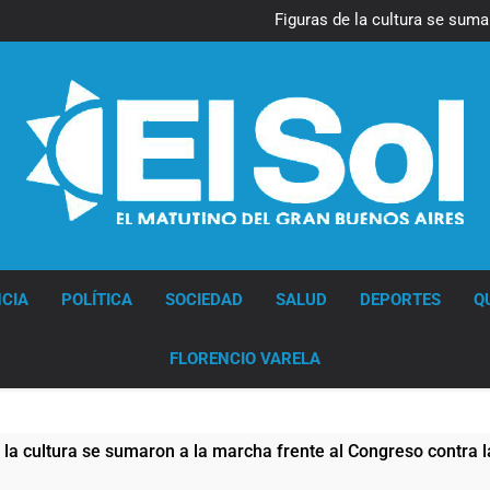
La Diócesis de Quilmes celebr
Figuras de la cultura se suma
Nueva jornada negativa para 
en Wall Street y el
Jorge Macri condenó los d
res
La Diócesis de Quilmes celebr
Figuras de la cultura se suma
Nueva jornada negativa para 
en Wall Street y el
Jorge Macri condenó los d
res
Diario EL SOL
CIA
POLÍTICA
SOCIEDAD
SALUD
DEPORTES
Q
FLORENCIO VARELA
umaron a la marcha frente al Congreso contra la Ley de Propie