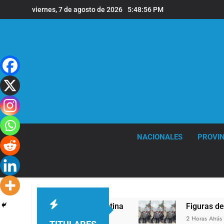
Saltar
viernes, 7 de agosto de 2026
5:48:57 PM
al
contenido
NACIONALES
PROVIN
 XIV a la Argentina
Figuras de la cultura se s
2 Horas Atrás