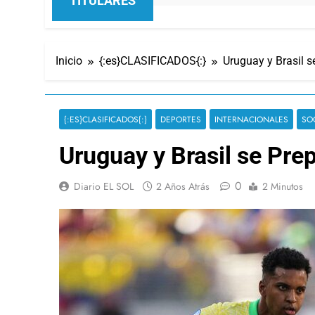
TITULARES
Inicio
{:es}CLASIFICADOS{:}
Uruguay y Brasil 
{:ES}CLASIFICADOS{:}
DEPORTES
INTERNACIONALES
SO
Uruguay y Brasil se Pre
0
Diario EL SOL
2 Años Atrás
2 Minutos