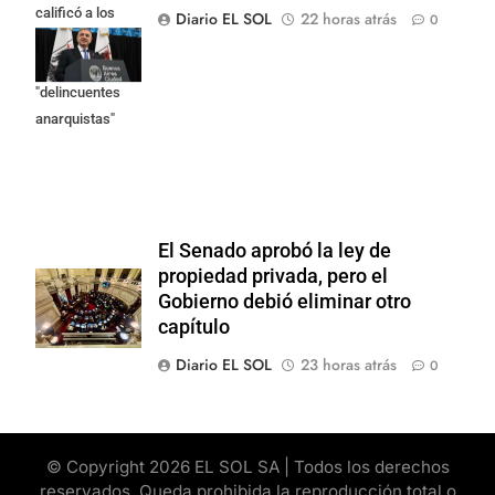
calificó a los
Diario EL SOL
22 horas atrás
0
responsables
como
"delincuentes
anarquistas"
El Senado aprobó la ley de
propiedad privada, pero el
Gobierno debió eliminar otro
capítulo
Diario EL SOL
23 horas atrás
0
© Copyright 2026 EL SOL SA | Todos los derechos
reservados. Queda prohibida la reproducción total o