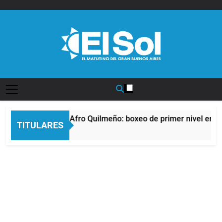
Saltar
al
contenido
Diario EL SOL
La noche del Afro Quilmeño: boxeo de primer nivel en la
TITULARES
5 Horas Atrás