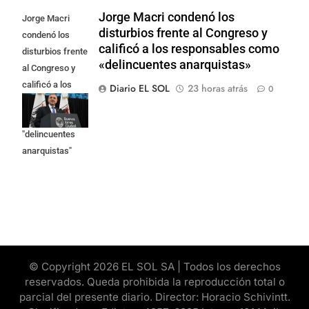
Jorge Macri condenó los
Jorge Macri
disturbios frente al Congreso y
condenó los
calificó a los responsables como
disturbios frente
«delincuentes anarquistas»
al Congreso y
calificó a los
Diario EL SOL
23 horas atrás
0
responsables
como
"delincuentes
anarquistas"
© Copyright 2026 EL SOL SA | Todos los derechos
reservados. Queda prohibida la reproducción total o
parcial del presente diario. Director: Horacio Schivintt.