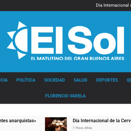
Jorge Macri condenó los d
res
Día Internacional 
El frío polar se instala 
El Senado aprobó la ley 
Jorge Macri condenó los d
res
Día Internacional 
El frío polar se instala 
El Senado aprobó la ley 
Diario EL SOL
CIA
POLÍTICA
SOCIEDAD
SALUD
DEPORTES
Q
FLORENCIO VARELA
»
Día Internacional de la Cerveza: los tres se
1 Hora Atrás