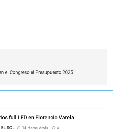
 en el Congreso el Presupuesto 2025
rios full LED en Florencio Varela
o EL SOL
14 Horas Atrás
0