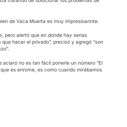
 está tratando de solucionar los problemas de
 salen de Vaca Muerta es muy impresioannte.
e, pero alertó que en donde hay serias
rá que hacer el privado”, precisó y agregó “son
azo”.
 aclaró no es tan fácil ponerle un número “El
obre que es enrome, es como cuando mirábamos