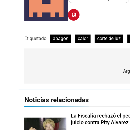
Etiquetado:
apagon
calor
corte de luz
Navegación
de
Arg
entradas
Noticias relacionadas
La Fiscalía rechazó el pe
juicio contra Pity Alvarez