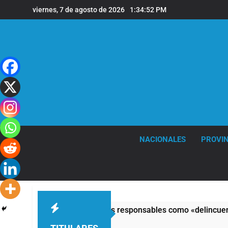
Saltar
viernes, 7 de agosto de 2026
1:34:53 PM
al
contenido
NACIONALES
PROVIN
 y calificó a los responsables como «delincuentes anarquistas