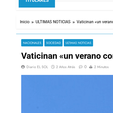
TITULARES
Inicio
ULTIMAS NOTICIAS
Vaticinan «un veran
NACIONALES
SOCIEDAD
ULTIMAS NOTICIAS
Vaticinan «un verano co
0
Diario EL SOL
2 Años Atrás
2 Minutos