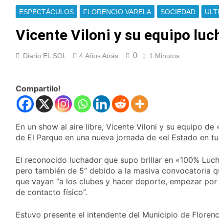
Cayetano
La Línea 148 pasó a
ESPECTÁCULOS
FLORENCIO VARELA
SOCIEDAD
ULT
ser operada por La
Central de Vicente
Vicente Viloni y su equipo luc
9 Horas Atrás
López
La Municipalidad de
Quilmes limpió
0
Diario EL SOL
4 Años Atrás
1 Minutos
sumideros y
9 Horas Atrás
desagües en medio
Transporte: un
de las lluvias
asistente virtual para
Compartilo!
consultar
10 Horas Atrás
infracciones en
Una gran
segundos
convocatoria en la
obra teatral «Los
En un show al aire libre, Vicente Viloni y su equipo d
11 Horas Atrás
Abuelos No Mienten»
de El Parque en una nueva jornada de «el Estado en tu B
Marcha al Congreso:
cortes, desvíos y
operativo de
El reconocido luchador que supo brillar en «100% Luc
14 Horas Atrás
seguridad por la
pero también de 5” debido a la masiva convocatoria qu
Tormentas severas y
protesta contra la
fuertes ráfagas de
que vayan “a los clubes y hacer deporte, empezar por 
reforma de la Ley de
viento: más de 10
de contacto físico”.
15 Horas Atrás
Tierras
provincias bajo alerta
Senado debate el
meteorológica
proyecto sobre
Estuvo presente el intendente del Municipio de Florenc