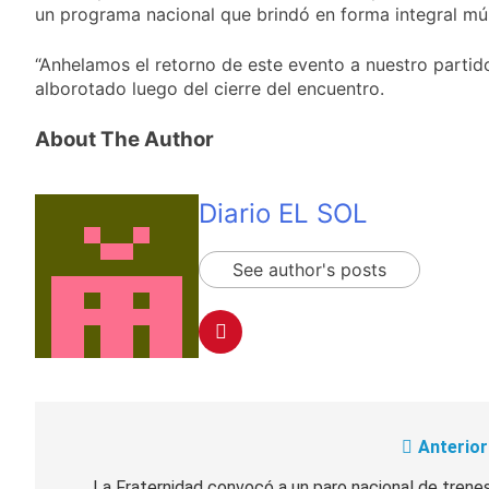
propiedad privada
un programa nacional que brindó en forma integral múl
17 Horas Atrás
con foco en los
Día del Cirujano
desalojos
Torácico: una
“Anhelamos el retorno de este evento a nuestro partid
especialidad clave
17 Horas Atrás
alborotado luego del cierre del encuentro.
para el cuidado de la
Alerta naranja en
salud respiratoria en
Quilmes por
About The Author
el Sanatorio Urquiza
tormentas severas y
1 Día Atrás
fuertes ráfagas de
Denunciaron
viento
penalmente al
Diario EL SOL
abogado libertario
1 Día Atrás
que propuso tirar
napalm sobre el Gran
See author's posts
Buenos Aires
Anterior
Navegación
La Fraternidad convocó a un paro nacional de trene