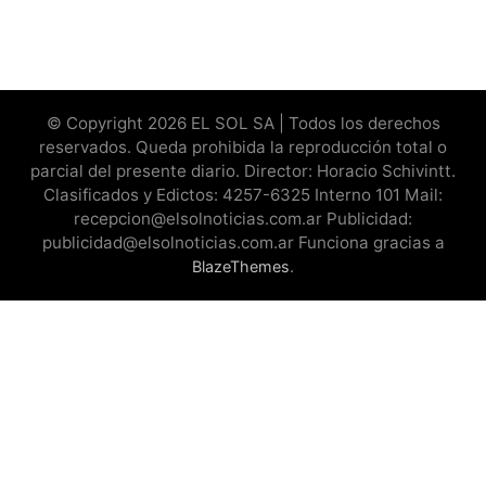
© Copyright 2026 EL SOL SA | Todos los derechos
reservados. Queda prohibida la reproducción total o
parcial del presente diario. Director: Horacio Schivintt.
Clasificados y Edictos: 4257-6325 Interno 101 Mail:
recepcion@elsolnoticias.com.ar Publicidad:
publicidad@elsolnoticias.com.ar Funciona gracias a
.
BlazeThemes