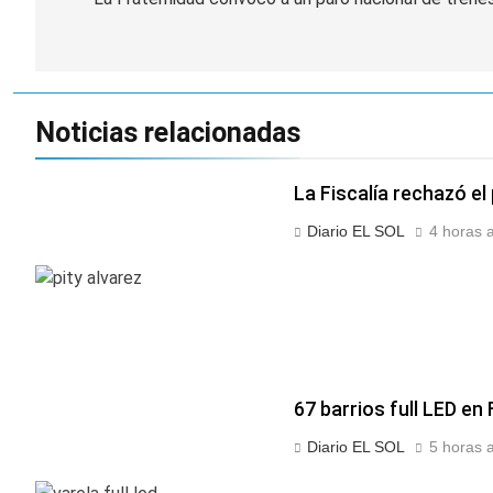
de
entradas
Noticias relacionadas
La Fiscalía rechazó el
Diario EL SOL
4 horas 
67 barrios full LED en
Diario EL SOL
5 horas 