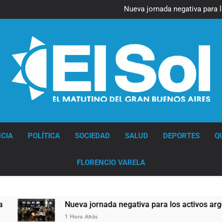
Figuras de la cultura se suma
Nueva jornada negativa para 
en Wall Street y el
Jorge Macri condenó los d
res
Día Internacional 
Figuras de la cultura se suma
Nueva jornada negativa para 
en Wall Street y el
Jorge Macri condenó los d
res
Día Internacional 
Diario EL SOL
CIA
POLÍTICA
SOCIEDAD
SALUD
DEPORTES
Q
FLORENCIO VARELA
Nueva jornada negativa para los activos argentinos:
1 Hora Atrás