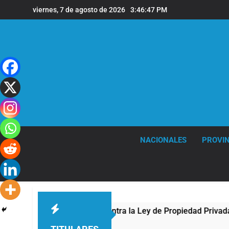
Saltar
viernes, 7 de agosto de 2026
3:46:48 PM
al
contenido
NACIONALES
PROVIN
a frente al Congreso contra la Ley de Propiedad Privada