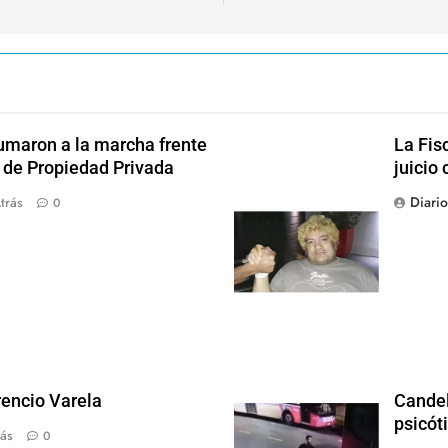
sumaron a la marcha frente
La Fis
y de Propiedad Privada
juicio 
Diari
trás
0
rencio Varela
Candel
psicót
ás
0