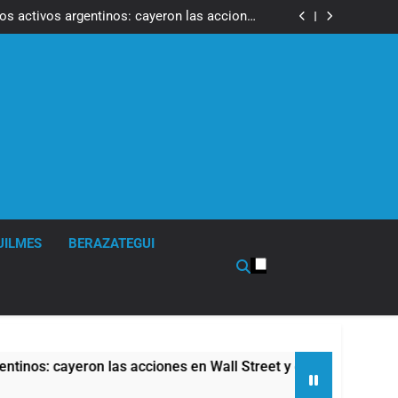
ron a la marcha frente al Congreso contra la
Ley de Propiedad Privada
los activos argentinos: cayeron las acciones
 riesgo país quedó al borde de los 450 puntos
isturbios frente al Congreso y calificó a los
ponsables como «delincuentes anarquistas»
de la Cerveza: los tres secretos para servirla
correctamente
ron a la marcha frente al Congreso contra la
Ley de Propiedad Privada
los activos argentinos: cayeron las acciones
 riesgo país quedó al borde de los 450 puntos
isturbios frente al Congreso y calificó a los
ponsables como «delincuentes anarquistas»
de la Cerveza: los tres secretos para servirla
correctamente
UILMES
BERAZATEGUI
 cayeron las acciones en Wall Street y el riesgo país quedó al