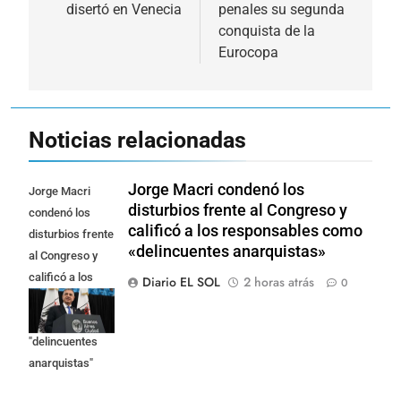
disertó en Venecia
penales su segunda
entradas
conquista de la
Eurocopa
Noticias relacionadas
Jorge Macri condenó los
Jorge Macri
disturbios frente al Congreso y
condenó los
calificó a los responsables como
disturbios frente
«delincuentes anarquistas»
al Congreso y
calificó a los
Diario EL SOL
2 horas atrás
0
responsables
como
"delincuentes
anarquistas"