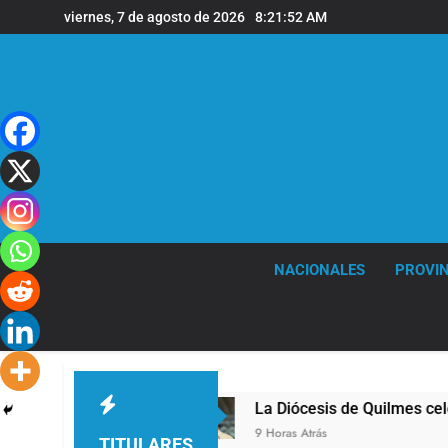
Saltar
viernes, 7 de agosto de 2026
8:21:53 AM
al
contenido
NACIONALES
PROVIN
de Quilmes
La Diócesis de Quilmes celebró la 
9 Horas Atrás
TITULARES