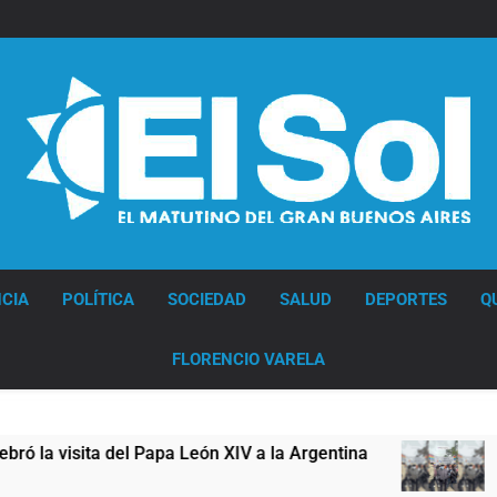
Diario EL SOL
CIA
POLÍTICA
SOCIEDAD
SALUD
DEPORTES
Q
FLORENCIO VARELA
visita del Papa León XIV a la Argentina
Figura
11 Horas