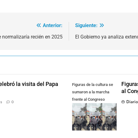
Anterior:
Siguiente:
se normalizaría recién en 2025
El Gobierno ya analiza extend
lebró la visita del Papa
Figura
Figuras de la cultura se
al Con
sumaron a la marcha
frente al Congreso
Diari
ás
0
contra la Ley de
Propiedad Privada