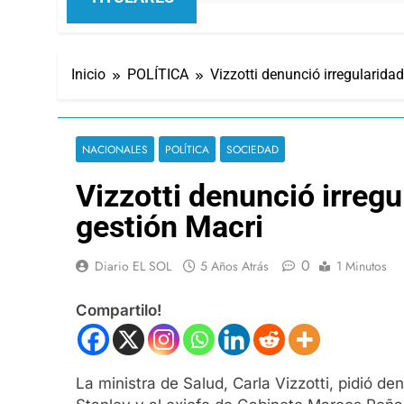
Inicio
POLÍTICA
Vizzotti denunció irregularida
NACIONALES
POLÍTICA
SOCIEDAD
Vizzotti denunció irreg
gestión Macri
0
Diario EL SOL
5 Años Atrás
1 Minutos
Compartilo!
La ministra de Salud, Carla Vizzotti, pidió de