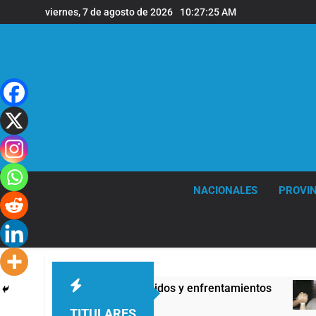
Saltar
viernes, 7 de agosto de 2026
10:27:25 AM
al
contenido
NACIONALES
PROVIN
edad Privada: hubo detenidos y enfrentamientos
TITULARES