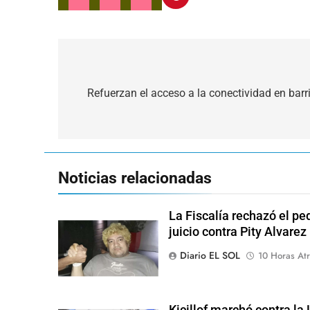
Navegación
de
Refuerzan el acceso a la conectividad en bar
entradas
Noticias relacionadas
La Fiscalía rechazó el pe
juicio contra Pity Alvarez
Diario EL SOL
10 Horas Atr
Kicillof marchó contra la