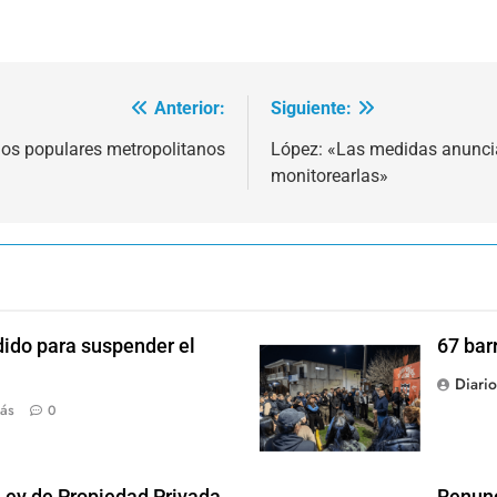
Anterior:
Siguiente:
rios populares metropolitanos
López: «Las medidas anuncia
monitorearlas»
dido para suspender el
67 bar
Diari
ás
0
 Ley de Propiedad Privada
Renunc