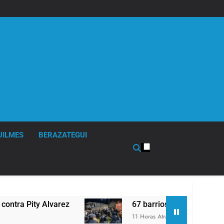
UILMES
BERAZATEGUI
 Pity Alvarez
67 barrios full LED en Florencio 
11 Horas Atrás