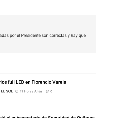
das por el Presidente son correctas y hay que
rios full LED en Florencio Varela
o EL SOL
11 Horas Atrás
0
ió el subsecretario de Seguridad de Quilmes,