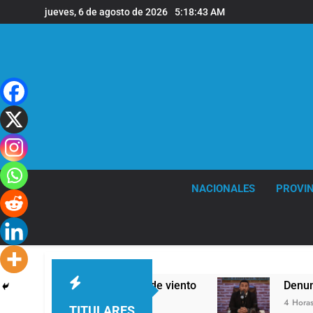
Saltar
jueves, 6 de agosto de 2026
5:18:44 AM
al
contenido
NACIONALES
PROVIN
ras y fuertes ráfagas de viento
Denunciaron p
4 Horas Atrás
TITULARES