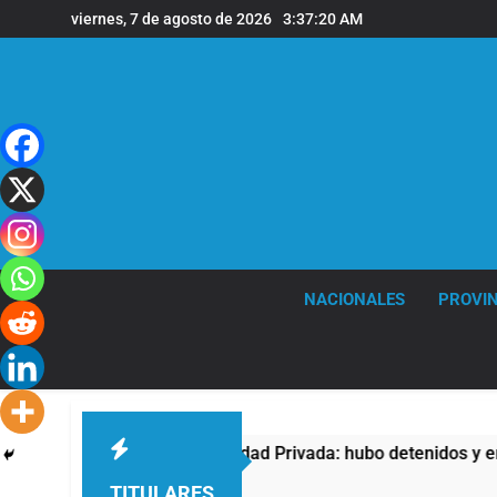
Saltar
viernes, 7 de agosto de 2026
3:37:21 AM
al
contenido
NACIONALES
PROVIN
 Ley de Propiedad Privada: hubo detenidos y enfrentamientos
TITULARES