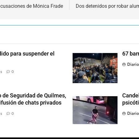
s acusaciones de Mónica Frade
Dos detenidos por robar alu
dido para suspender el
67 bar
Diari
ás
0
o de Seguridad de Quilmes,
Candel
ifusión de chats privados
psicót
Diari
ás
0