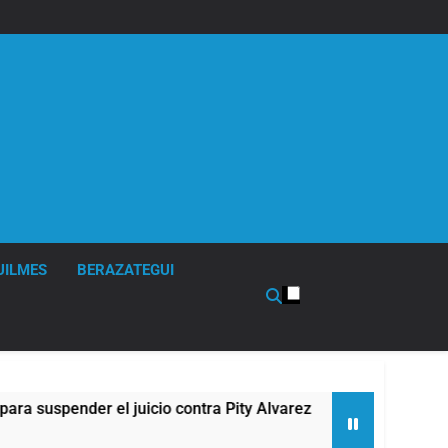
UILMES
BERAZATEGUI
juicio contra Pity Alvarez
67 barrios full LED
4 Horas Atrás