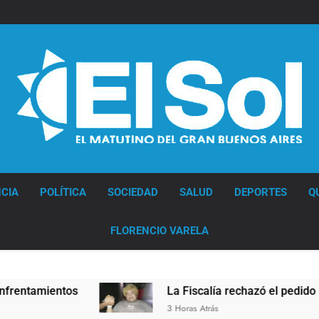
Diario EL SOL
CIA
POLÍTICA
SOCIEDAD
SALUD
DEPORTES
Q
FLORENCIO VARELA
La Fiscalía rechazó el pedido para suspender el 
3 Horas Atrás