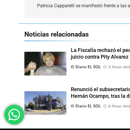
de
Patricia Capparelli se manifestó frente a la
entradas
Noticias relacionadas
La Fiscalía rechazó el pe
juicio contra Pity Alvarez
Diario EL SOL
3 Horas Atr
Renunció el subsecretari
Hernán Ocampo, tras la d
Diario EL SOL
6 Horas Atr