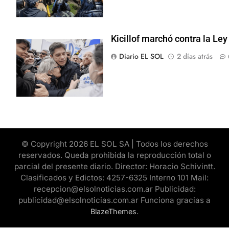
Kicillof marchó contra la Le
Diario EL SOL
2 días atrás
© Copyright 2026 EL SOL SA | Todos los derechos
reservados. Queda prohibida la reproducción total o
parcial del presente diario. Director: Horacio Schivintt.
Clasificados y Edictos: 4257-6325 Interno 101 Mail:
recepcion@elsolnoticias.com.ar Publicidad:
publicidad@elsolnoticias.com.ar Funciona gracias a
.
BlazeThemes