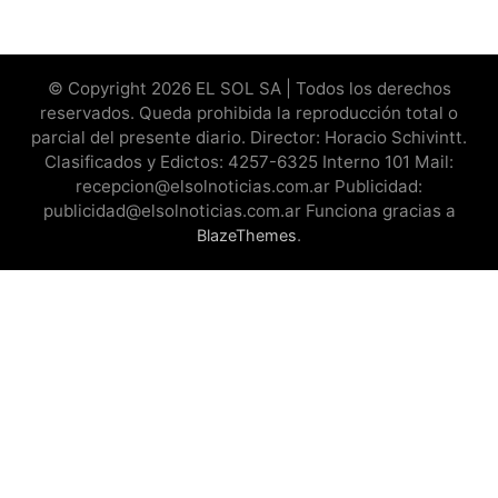
© Copyright 2026 EL SOL SA | Todos los derechos
reservados. Queda prohibida la reproducción total o
parcial del presente diario. Director: Horacio Schivintt.
Clasificados y Edictos: 4257-6325 Interno 101 Mail:
recepcion@elsolnoticias.com.ar Publicidad:
publicidad@elsolnoticias.com.ar Funciona gracias a
.
BlazeThemes