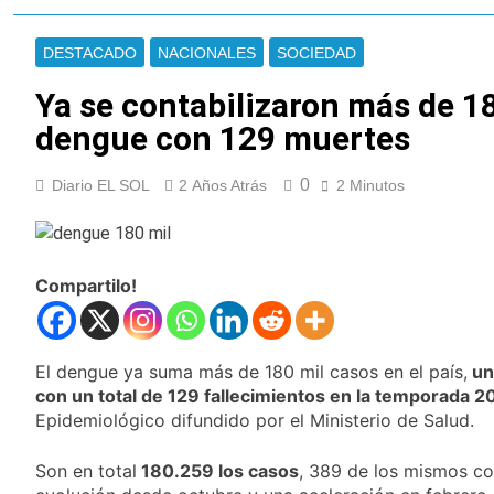
Cayetano
La Línea 148 pasó a
ser operada por La
DESTACADO
NACIONALES
SOCIEDAD
Central de Vicente
9 Horas Atrás
López
La Municipalidad de
Ya se contabilizaron más de 1
Quilmes limpió
dengue con 129 muertes
sumideros y
9 Horas Atrás
desagües en medio
Transporte: un
de las lluvias
0
Diario EL SOL
2 Años Atrás
asistente virtual para
2 Minutos
consultar
11 Horas Atrás
infracciones en
Una gran
segundos
convocatoria en la
obra teatral «Los
Compartilo!
11 Horas Atrás
Abuelos No Mienten»
Marcha al Congreso:
cortes, desvíos y
operativo de
15 Horas Atrás
El dengue ya suma más de 180 mil casos en el país,
un
seguridad por la
Tormentas severas y
con un total de 129 fallecimientos en la temporada 
protesta contra la
fuertes ráfagas de
reforma de la Ley de
Epidemiológico difundido por el Ministerio de Salud.
viento: más de 10
16 Horas Atrás
Tierras
provincias bajo alerta
Senado debate el
meteorológica
Son en total
180.259 los casos
, 389 de los mismos c
proyecto sobre