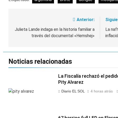
Anterior:
Siguie
Navegación
de
Julieta Lande indaga en la historia familiar a
La naf
través del documental «Hemshej»
inflaci
entradas
Noticias relacionadas
La Fiscalía rechazó el pedid
Pity Alvarez
Diario EL SOL
4 horas atrás