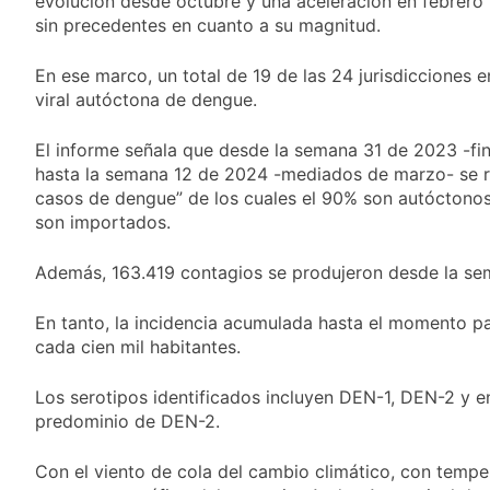
evolución desde octubre y una aceleración en febrero 
propiedad privada
17 Horas Atrás
sin precedentes en cuanto a su magnitud.
con foco en los
Día del Cirujano
desalojos
Torácico: una
En ese marco, un total de 19 de las 24 jurisdicciones e
especialidad clave
17 Horas Atrás
para el cuidado de la
viral autóctona de dengue.
Alerta naranja en
salud respiratoria en
Quilmes por
el Sanatorio Urquiza
El informe señala que desde la semana 31 de 2023 -fi
tormentas severas y
1 Día Atrás
fuertes ráfagas de
hasta la semana 12 de 2024 -mediados de marzo- se r
Denunciaron
viento
casos de dengue” de los cuales el 90% son autóctonos
penalmente al
son importados.
abogado libertario
1 Día Atrás
que propuso tirar
napalm sobre el Gran
Además, 163.419 contagios se produjeron desde la se
Buenos Aires
En tanto, la incidencia acumulada hasta el momento pa
cada cien mil habitantes.
Los serotipos identificados incluyen DEN-1, DEN-2 y
predominio de DEN-2.
Con el viento de cola del cambio climático, con tempe