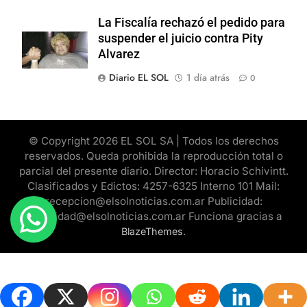
La Fiscalía rechazó el pedido para
suspender el juicio contra Pity
Alvarez
Diario EL SOL
1 día atrás
0
© Copyright 2026 EL SOL SA | Todos los derechos
reservados. Queda prohibida la reproducción total o
parcial del presente diario. Director: Horacio Schivintt.
Clasificados y Edictos: 4257-6325 Interno 101 Mail:
recepcion@elsolnoticias.com.ar Publicidad:
publicidad@elsolnoticias.com.ar Funciona gracias a
.
BlazeThemes