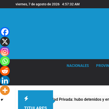
Saltar
viernes, 7 de agosto de 2026
4:57:33 AM
al
contenido
NACIONALES
PROVIN
Ley de Propiedad Privada: hubo detenidos y enfrentamientos
TITULARES