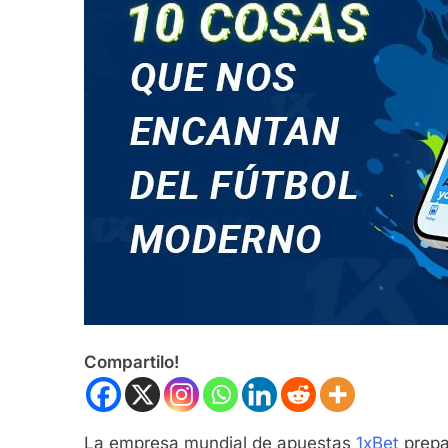
Compartilo!
La empresa mundial de apuestas
1
xBet
prepa