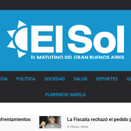
Diario EL SOL
CIA
POLÍTICA
SOCIEDAD
SALUD
DEPORTES
Q
FLORENCIO VARELA
La Fiscalía rechazó el pedido para suspender el j
5 Horas Atrás