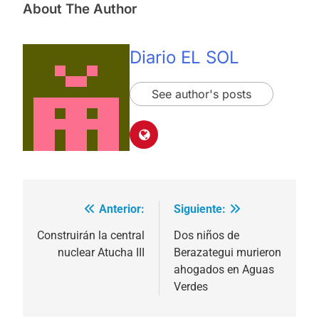
About The Author
Diario EL SOL
See author's posts
Anterior:
Siguiente:
Navegación
de
Construirán la central
Dos niños de
nuclear Atucha III
Berazategui murieron
entradas
ahogados en Aguas
Verdes