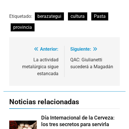
Etiquetado:
berazategui
cultura
Pasta
provincia
Anterior:
Siguiente:
Navegación
de
La actividad
QAC: Giulianetti
metalúrgica sigue
sucederá a Magadán
entradas
estancada
Noticias relacionadas
Día Internacional de la Cerveza:
los tres secretos para servirla