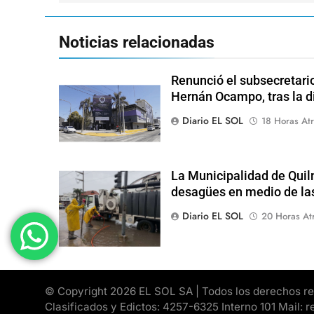
Noticias relacionadas
Renunció el subsecretari
Hernán Ocampo, tras la d
Diario EL SOL
18 Horas Atr
La Municipalidad de Quil
desagües en medio de las
Diario EL SOL
20 Horas At
© Copyright 2026 EL SOL SA | Todos los derechos rese
Clasificados y Edictos: 4257-6325 Interno 101 Mail: