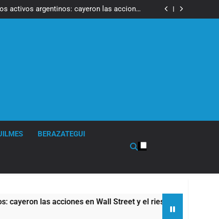
ron a la marcha frente al Congreso contra la
Ley de Propiedad Privada
los activos argentinos: cayeron las acciones
 riesgo país quedó al borde de los 450 puntos
isturbios frente al Congreso y calificó a los
ponsables como «delincuentes anarquistas»
de la Cerveza: los tres secretos para servirla
correctamente
ron a la marcha frente al Congreso contra la
Ley de Propiedad Privada
los activos argentinos: cayeron las acciones
 riesgo país quedó al borde de los 450 puntos
isturbios frente al Congreso y calificó a los
ponsables como «delincuentes anarquistas»
de la Cerveza: los tres secretos para servirla
correctamente
UILMES
BERAZATEGUI
 las acciones en Wall Street y el riesgo país quedó al borde d