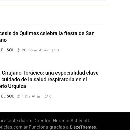
cesis de Quilmes celebra la fiesta de San
ano
o EL SOL
20 Horas Atrás
0
l Cirujano Torácico: una especialidad clave
 cuidado de la salud respiratoria en el
rio Urquiza
o EL SOL
1 Día Atrás
0
esente diario. Director: Horacio Schivintt.
oticias.com.ar Funciona gracias a
.
BlazeThemes