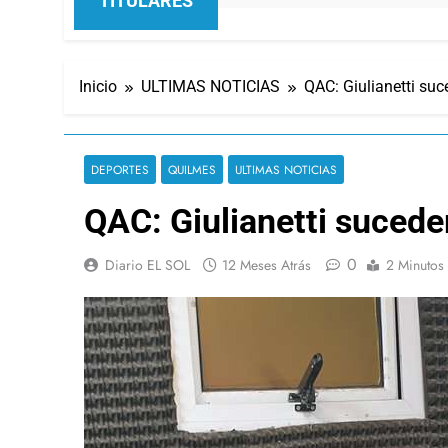
TITULARES
Inicio
ULTIMAS NOTICIAS
QAC: Giulianetti su
DEPORTES
QUILMES
ULTIMAS NOTICIAS
QAC: Giulianetti suced
0
Diario EL SOL
12 Meses Atrás
2 Minutos