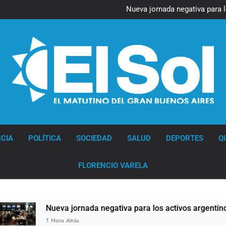
Figuras de la cultura se suma
Nueva jornada negativa para 
en Wall Street y el
Jorge Macri condenó los d
res
Día Internacional 
Figuras de la cultura se suma
Nueva jornada negativa para 
en Wall Street y el
Jorge Macri condenó los d
res
Día Internacional 
Diario EL SOL
CIA
POLÍTICA
SOCIEDAD
SALUD
DEPORTES
Q
FLORENCIO VARELA
Nueva jornada negativa para los activos argentinos: cayeron
1 Hora Atrás