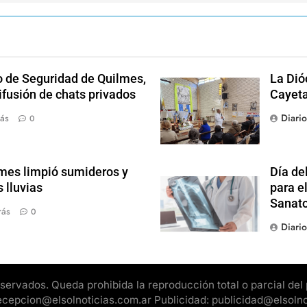
o de Seguridad de Quilmes,
La Dió
ifusión de chats privados
Cayet
Diari
ás
0
mes limpió sumideros y
Día de
 lluvias
para el
Sanato
rás
0
Diari
rvados. Queda prohibida la reproducción total o parcial del pr
 recepcion@elsolnoticias.com.ar Publicidad: publicidad@elsoln