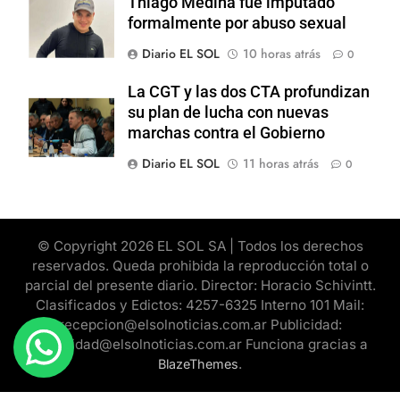
Thiago Medina fue imputado
formalmente por abuso sexual
Diario EL SOL
10 horas atrás
0
La CGT y las dos CTA profundizan
su plan de lucha con nuevas
marchas contra el Gobierno
Diario EL SOL
11 horas atrás
0
© Copyright 2026 EL SOL SA | Todos los derechos
reservados. Queda prohibida la reproducción total o
parcial del presente diario. Director: Horacio Schivintt.
Clasificados y Edictos: 4257-6325 Interno 101 Mail:
recepcion@elsolnoticias.com.ar Publicidad:
publicidad@elsolnoticias.com.ar Funciona gracias a
.
BlazeThemes