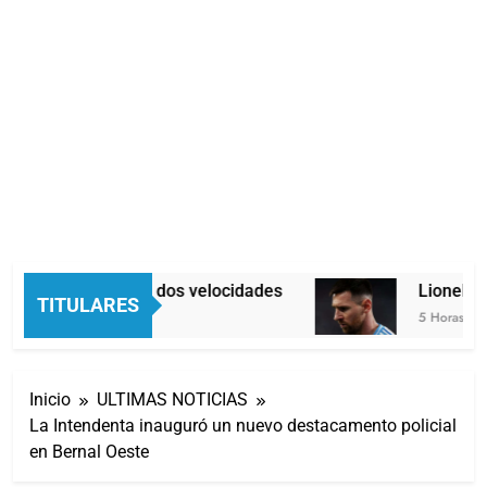
Economía en dos velocidades
Lionel Me
TITULARES
4 Horas Atrás
5 Horas Atrás
Inicio
ULTIMAS NOTICIAS
La Intendenta inauguró un nuevo destacamento policial
en Bernal Oeste