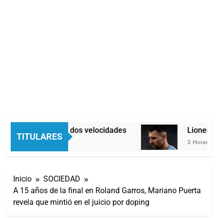
Economía en dos velocidades
Lionel Mes
TITULARES
2 Horas Atrás
2 Horas Atrás
Inicio
SOCIEDAD
A 15 años de la final en Roland Garros, Mariano Puerta
revela que mintió en el juicio por doping