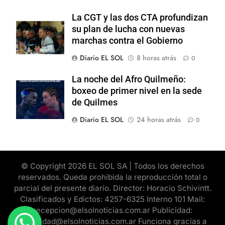
La CGT y las dos CTA profundizan
su plan de lucha con nuevas
marchas contra el Gobierno
Diario EL SOL
8 horas atrás
0
La noche del Afro Quilmeño:
boxeo de primer nivel en la sede
de Quilmes
Diario EL SOL
24 horas atrás
0
© Copyright 2026 EL SOL SA | Todos los derechos
reservados. Queda prohibida la reproducción total o
parcial del presente diario. Director: Horacio Schivintt.
Clasificados y Edictos: 4257-6325 Interno 101 Mail:
recepcion@elsolnoticias.com.ar Publicidad:
publicidad@elsolnoticias.com.ar Funciona gracias a