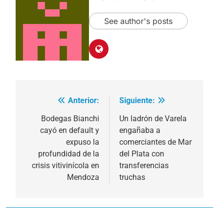
See author's posts
Anterior:
Siguiente:
Navegación
de
Bodegas Bianchi
Un ladrón de Varela
cayó en default y
engañaba a
entradas
expuso la
comerciantes de Mar
profundidad de la
del Plata con
crisis vitivinícola en
transferencias
Mendoza
truchas