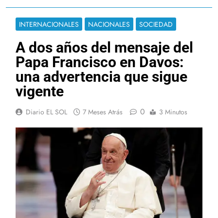
INTERNACIONALES
NACIONALES
SOCIEDAD
A dos años del mensaje del
Papa Francisco en Davos:
una advertencia que sigue
vigente
0
Diario EL SOL
7 Meses Atrás
3 Minutos