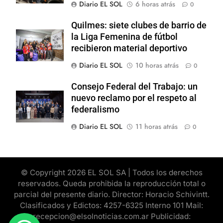
Diario EL SOL
6 horas atrás
0
Quilmes: siete clubes de barrio de
la Liga Femenina de fútbol
recibieron material deportivo
Diario EL SOL
10 horas atrás
0
Consejo Federal del Trabajo: un
nuevo reclamo por el respeto al
federalismo
Diario EL SOL
11 horas atrás
0
© Copyright 2026 EL SOL SA | Todos los derechos
reservados. Queda prohibida la reproducción total o
parcial del presente diario. Director: Horacio Schivintt.
Clasificados y Edictos: 4257-6325 Interno 101 Mail:
recepcion@elsolnoticias.com.ar Publicidad: