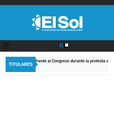
Saltar
al
contenido
Diario EL SOL
Incidentes frente al Congreso durante la protesta con
TITULARES
2 Horas Atrás