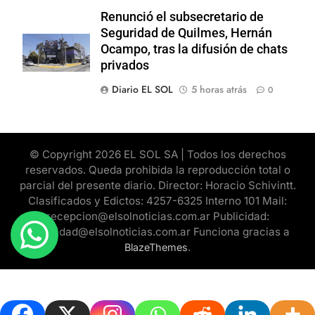
Renunció el subsecretario de
Seguridad de Quilmes, Hernán
Ocampo, tras la difusión de chats
privados
Diario EL SOL
5 horas atrás
0
© Copyright 2026 EL SOL SA | Todos los derechos
reservados. Queda prohibida la reproducción total o
parcial del presente diario. Director: Horacio Schivintt.
Clasificados y Edictos: 4257-6325 Interno 101 Mail:
recepcion@elsolnoticias.com.ar Publicidad:
publicidad@elsolnoticias.com.ar Funciona gracias a
.
BlazeThemes