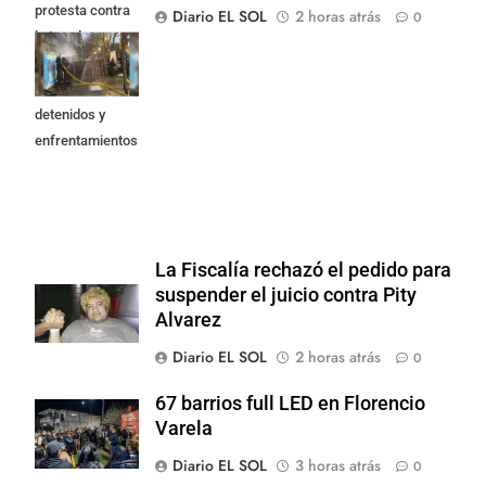
protesta contra
Diario EL SOL
2 horas atrás
0
la Ley de
Propiedad
Privada: hubo
detenidos y
enfrentamientos
La Fiscalía rechazó el pedido para
suspender el juicio contra Pity
Alvarez
Diario EL SOL
2 horas atrás
0
67 barrios full LED en Florencio
Varela
Diario EL SOL
3 horas atrás
0