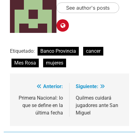
See author's posts
Etiquetado:
Banco Provincia
cancer
Mes Rosa
mujeres
Anterior:
Siguiente:
Navegación
de
Primera Nacional: lo
Quilmes cuidará
que se define en la
jugadores ante San
entradas
última fecha
Miguel