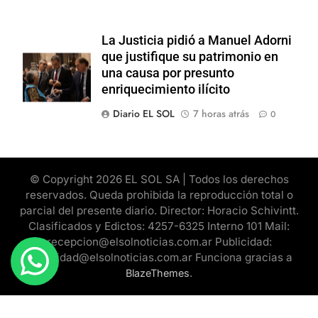
La Justicia pidió a Manuel Adorni
que justifique su patrimonio en
una causa por presunto
enriquecimiento ilícito
Diario EL SOL
7 horas atrás
0
© Copyright 2026 EL SOL SA | Todos los derechos
reservados. Queda prohibida la reproducción total o
parcial del presente diario. Director: Horacio Schivintt.
Clasificados y Edictos: 4257-6325 Interno 101 Mail:
recepcion@elsolnoticias.com.ar Publicidad:
publicidad@elsolnoticias.com.ar Funciona gracias a
.
BlazeThemes