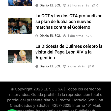
Diario EL SOL
23 horas atrás
0
La CGT y las dos CTA profundizan
su plan de lucha con nuevas
marchas contra el Gobierno
Diario EL SOL
1 día atrás
0
La Diócesis de Quilmes celebró la
visita del Papa León XIV a la
Argentina
Diario EL SOL
2 días atrás
0
© Copyright 2026 EL SOL SA | Todos los derechos
reservados. Queda prohibida la reproducción total o
parcial del presente diario. Director: Horacio Schivintt.
Clasificados y Edictos: 4257-6325 Interno 101 Mail:
recepcion@elsolnoticias.com.ar Publicidad: