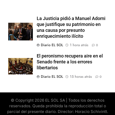
La Justicia pidió a Manuel Adorni
que justifique su patrimonio en
una causa por presunto
enriquecimiento ilícito
Diario EL SOL
1 hora atrás
0
El peronismo recupera aire en el
Senado frente a los errores
libertarios
Diario EL SOL
15 horas atrás
0
© Copyright 2026 EL SOL SA | Todos los derechos
reservados. Queda prohibida la reproducción total o
parcial del presente diario. Director: Horacio Schivintt.