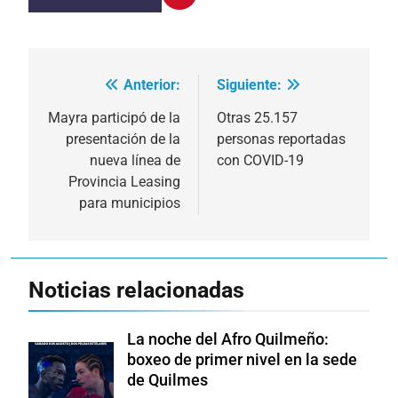
Anterior:
Siguiente:
Navegación
de
Mayra participó de la
Otras 25.157
presentación de la
personas reportadas
entradas
nueva línea de
con COVID-19
Provincia Leasing
para municipios
Noticias relacionadas
La noche del Afro Quilmeño:
boxeo de primer nivel en la sede
de Quilmes