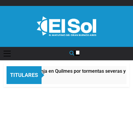
Saltar
al
contenido
Diario EL SOL
Alerta naranja en Quilmes por tormentas severas y fuer
TITULARES
3 Horas Atrás