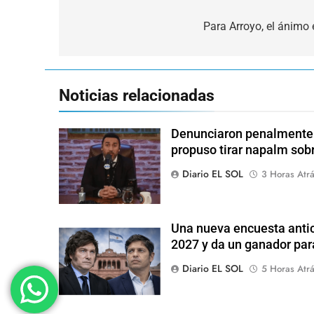
Navegación
de
Para Arroyo, el ánimo 
entradas
Noticias relacionadas
Denunciaron penalmente a
propuso tirar napalm sob
Diario EL SOL
3 Horas Atr
Una nueva encuesta antic
2027 y da un ganador para
Diario EL SOL
5 Horas Atr