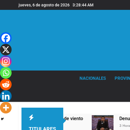
Saltar
jueves, 6 de agosto de 2026
3:28:45 AM
al
contenido
NACIONALES
PROVIN
veras y fuertes ráfagas de viento
Denunciaron
3 Horas Atrás
TITULARES