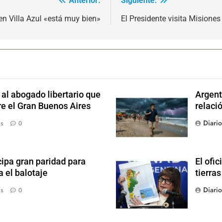
Anterior:
Siguiente:
en Villa Azul «está muy bien»
El Presidente visita Misione
l abogado libertario que
Argent
re el Gran Buenos Aires
relaci
Diari
ás
0
ipa gran paridad para
El ofic
 el balotaje
tierras
Diari
ás
0