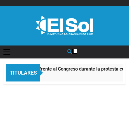
Saltar
al
contenido
Diario EL SOL
Incidentes frente al Congreso durante la protesta cont
TITULARES
6 Horas Atrás