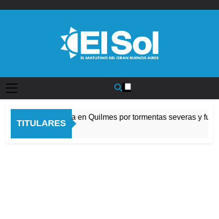
Saltar
al
contenido
Diario EL SOL
Alerta naranja en Quilmes por tormentas severas y fuerte
TITULARES
8 Horas Atrás