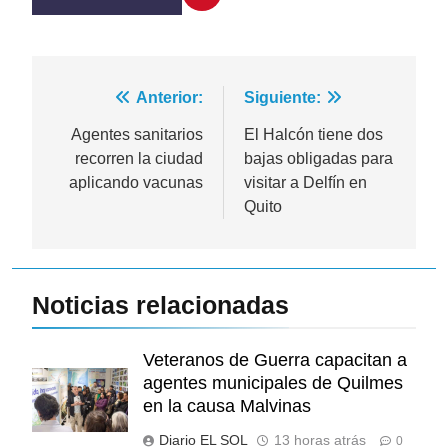
Navegación
Anterior:
Siguiente:
de
Agentes sanitarios
El Halcón tiene dos
recorren la ciudad
bajas obligadas para
entradas
aplicando vacunas
visitar a Delfín en
Quito
Noticias relacionadas
Veteranos de Guerra capacitan a
agentes municipales de Quilmes
en la causa Malvinas
Diario EL SOL
13 horas atrás
0