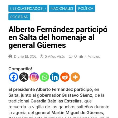
{:ES}CLASIFICADOS{:}
NACIONALES
POLÍTICA
SOCIEDAD
Alberto Fernández participó
en Salta del homenaje al
general Güemes
0
Diario EL SOL
5 Años Atrás
4 Minutos
Compartilo!
El presidente Alberto Fernández participó, en
Salta, junto al gobernador Gustavo Sáenz
, de la
tradicional
Guardia Bajo las Estrellas
, que
recuerda la vigilia de los gauchos salteños durante
la agonía del
general Martín Miguel de Güemes
,