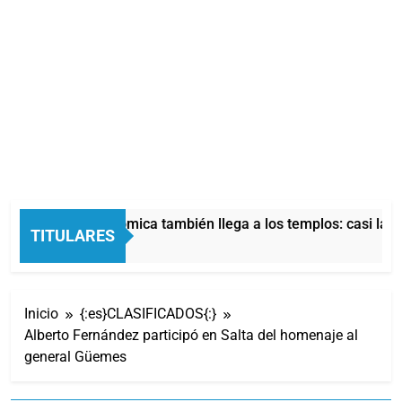
La crisis económica también llega a los templos: casi la mi
TITULARES
10 Horas Atrás
Inicio
{:es}CLASIFICADOS{:}
Alberto Fernández participó en Salta del homenaje al
general Güemes