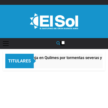
Saltar
al
contenido
Diario EL SOL
Alerta naranja en Quilmes por tormentas severas y fuer
TITULARES
8 Horas Atrás