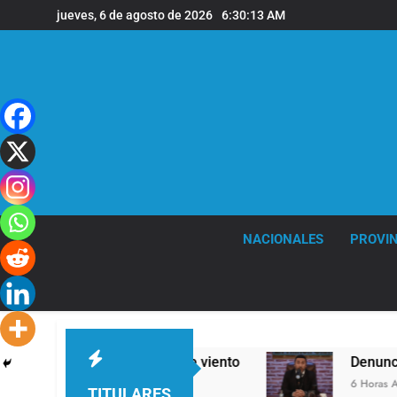
Saltar
jueves, 6 de agosto de 2026
6:30:14 AM
al
contenido
NACIONALES
PROVIN
s y fuertes ráfagas de viento
Denunciaron pe
6 Horas Atrás
TITULARES