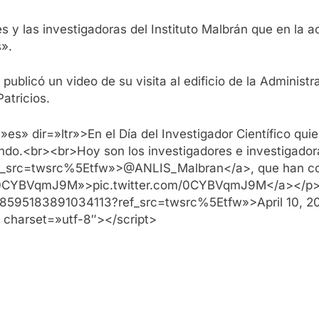
s y las investigadoras del Instituto Malbrán que en la a
s».
publicó un video de su visita al edificio de la Administ
atricios.
s» dir=»ltr»>En el Día del Investigador Científico qui
undo.<br><br>Hoy son los investigadores e investigador
ef_src=twsrc%5Etfw»>@ANLIS_Malbran</a>, que han cons
.co/0CYBVqmJ9M»>pic.twitter.com/0CYBVqmJ9M</a></p>
1248595183891034113?ref_src=twsrc%5Etfw»>April 10, 
» charset=»utf-8″></script>