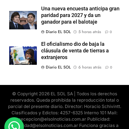
Una nueva encuesta anticipa gran
paridad para 2027 y da un
ganador para el balotaje
Diario EL SOL
5 horas atrás
0
El oficialismo dio de baja la
cláusula de venta de tierras a
extranjeros
Diario EL SOL
6 horas atrás
0
© Copyright 2026 EL SOL SA | Todos los derechos
reservados. Queda prohibida la reproducción total o
parcial del presente diario. Director: Horacio Schivintt.
Clasificados y Edictos: 4257-6325 Interno 101 Mail:
recepcion@elsolnoticias.com.ar Publicidad:
publicidad@elsolnoticias.com.ar Funciona gracias a