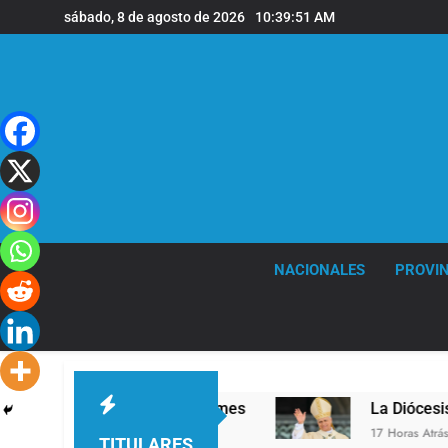
Saltar
sábado, 8 de agosto de 2026
10:39:52 AM
al
contenido
NACIONALES
PROVIN
a sede de Quilmes
La Diócesis de Quilmes cele
17 Horas Atrás
TITULARES