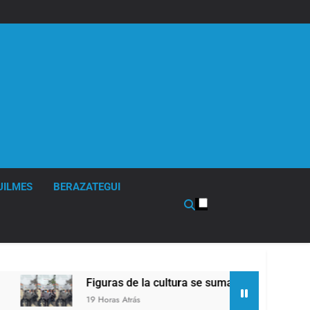
UILMES
BERAZATEGUI
Figuras de la cultura se sumaron a la marcha frente al Congr
19 Horas Atrás