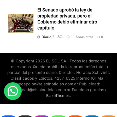
El Senado aprobó la ley de
propiedad privada, pero el
Gobierno debió eliminar otro
capítulo
Diario EL SOL
11 horas atrás
0
© Copyright 2026 EL SOL SA | Todos los derechos
reservados. Queda prohibida la reproducción total o
parcial del presente diario. Director: Horacio Schivintt.
Clasificados y Edictos: 4257-6325 Interno 101 Mail:
recepcion@elsolnoticias.com.ar Publicidad:
publicidad@elsolnoticias.com.ar Funciona gracias a
.
BlazeThemes