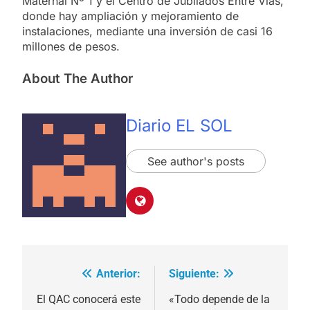
Maternal Nº 1 y el Centro de Jubilados Entre Vías,
donde hay ampliación y mejoramiento de
instalaciones, mediante una inversión de casi 16
millones de pesos.
About The Author
Diario EL SOL
See author's posts
Anterior:
Siguiente:
Navegación
de
El QAC conocerá este
«Todo depende de la